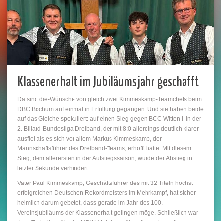
Klassenerhalt im Jubiläumsjahr geschafft
Da sind die-Wünsche von gleich zwei Kimmeskamp-Teamchefs beim
DBC Bochum auf einmal in Erfüllung gegangen. Und sie haben beide
auf das Gleiche spekuliert: auf einen Sieg gegen BCC Witten II in der
2. Billard-Bundesliga Dreiband, der mit 8:0 allerdings deutlich klarer
ausfiel als es sich vor allem Markus Kimmeskamp, der
Mannschaftsführer des Dreiband-Teams, erhofft hatte. Mit diesem
Sieg, dem allerersten in der Aufstiegssaison, wurde der Abstieg in
letzter Sekunde verhindert.
Vater Paul Kimmeskamp, Geschäftsführer des mit 32 Titeln höchst
erfolgreichen Deutschen Rekordmeisters im Mehrkampf, hat sicher
heimlich darum gebetet, dass gerade im Jahr des 100.
Vereinsjubiläums der Klassenerhalt gelingen möge. Schließlich war