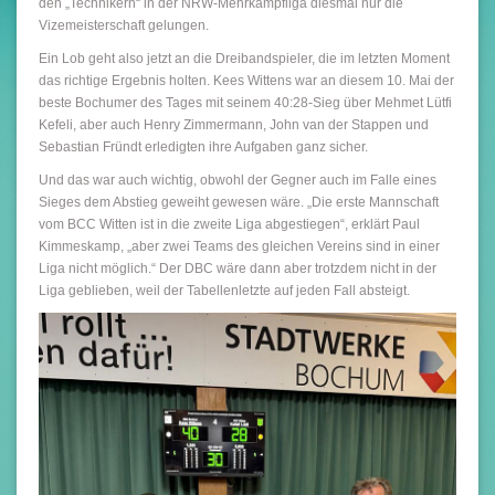
den „Technikern“ in der NRW-Mehrkampfliga diesmal nur die
Vizemeisterschaft gelungen.
Ein Lob geht also jetzt an die Dreibandspieler, die im letzten Moment
das richtige Ergebnis holten. Kees Wittens war an diesem 10. Mai der
beste Bochumer des Tages mit seinem 40:28-Sieg über Mehmet Lütfi
Kefeli, aber auch Henry Zimmermann, John van der Stappen und
Sebastian Fründt erledigten ihre Aufgaben ganz sicher.
Und das war auch wichtig, obwohl der Gegner auch im Falle eines
Sieges dem Abstieg geweiht gewesen wäre. „Die erste Mannschaft
vom BCC Witten ist in die zweite Liga abgestiegen“, erklärt Paul
Kimmeskamp, „aber zwei Teams des gleichen Vereins sind in einer
Liga nicht möglich.“ Der DBC wäre dann aber trotzdem nicht in der
Liga geblieben, weil der Tabellenletzte auf jeden Fall absteigt.