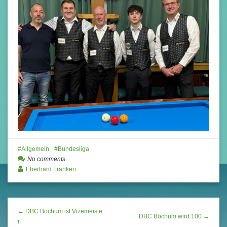
Allgemein
Bundesliga
No comments
Eberhard Franken
← DBC Bochum ist Vizemeiste
DBC Bochum wird 100 →
r