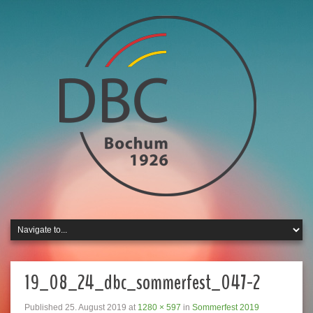
19_08_24_dbc_sommerfest_047-2
Published
25. August 2019
at
1280 × 597
in
Sommerfest 2019